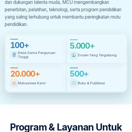
dan dukungan talenta muda, MCU mengembangkan
penerbitan, pelatihan, teknologi, serta program pendidikan
yang saling terhubung untuk membantu peningkatan mutu
pendidikan.
100+
5.000+
100 +
5,000 +
Kerja Sama Perguruan
Dosen Yang Tergabung
Tinggi
20.000+
500+
20,000 +
500 +
Mahasiswa Kami
Buku & Publikasi
Program & Layanan Untuk